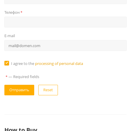
Телефон
*
E-mail
I agree to the
processing of personal data
—
Required fields
*
Reset
How to Buy