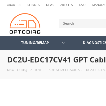
ABOUT US
SERVICES
NEWS
ARTICLES
F.A.Q.
MANUFAC
TUNING/REMAP
DIAGNOSTIC
DC2U-EDC17CV41 GPT Cabl
Main
-
Catalog
-
AUTOVEI
-
AUTOVEI ACCESSORIES
-
DC2U-EDC17CV