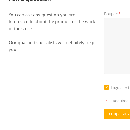
Вопрос
*
You can ask any question you are
interested in about the product or the work
of the store.
Our qualified specialists will definitely help
you.
I agree to 
—
Required f
*