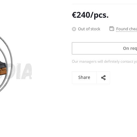
€
240
/pcs.
Out of stock
Found che
On req
Our managers will definitely contact y
Share