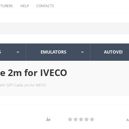
TURERS
HELP
CONTACTS
S
EMULATORS
AUTOVEI
e 2m for IVECO
41 GPT Cable 2m for IVECO
A