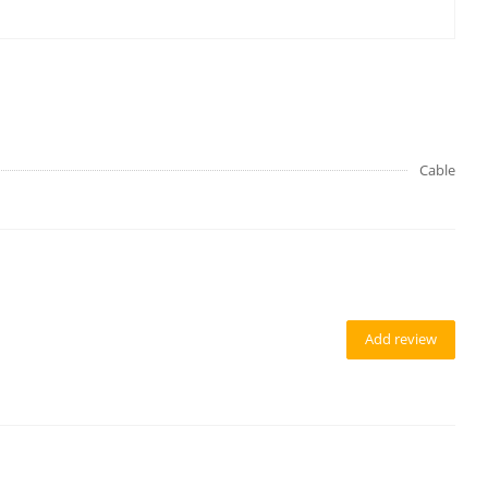
Cable
Add review