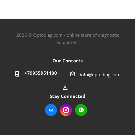
2026 © Optodiag.com - online store of diagnostic
equipment
Our Contacts
+79955951100
info@optodiag.com
Stay Connected