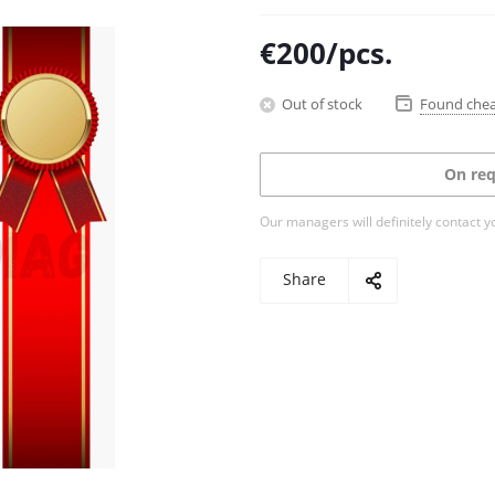
€
200
/pcs.
Out of stock
Found che
On req
Our managers will definitely contact y
Share