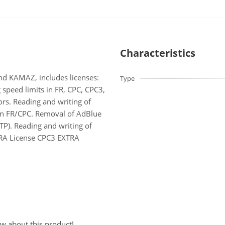
Characteristics
nd KAMAZ, includes licenses:
Type
peed limits in FR, CPC, CPC3,
rs. Reading and writing of
 in FR/CPC. Removal of AdBlue
TP). Reading and writing of
TRA License CPC3 EXTRA
ew about this product!