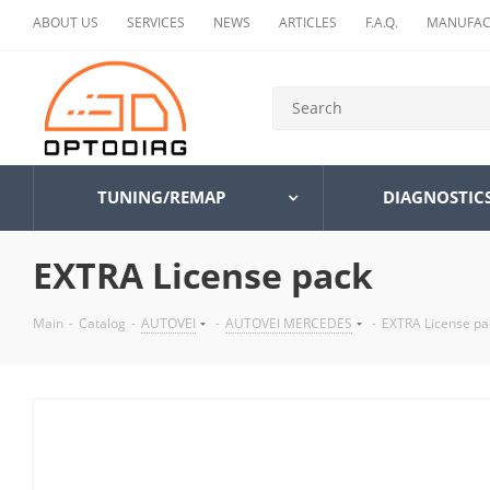
ABOUT US
SERVICES
NEWS
ARTICLES
F.A.Q.
MANUFAC
TUNING/REMAP
DIAGNOSTIC
EXTRA License pack
Main
-
Catalog
-
AUTOVEI
-
AUTOVEI MERCEDES
-
EXTRA License pa