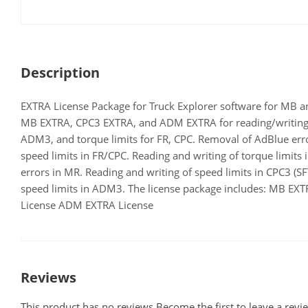
Description
EXTRA License Package for Truck Explorer software for MB a
MB EXTRA, CPC3 EXTRA, and ADM EXTRA for reading/writing s
ADM3, and torque limits for FR, CPC. Removal of AdBlue erro
speed limits in FR/CPC. Reading and writing of torque limits
errors in MR. Reading and writing of speed limits in CPC3 (SF
speed limits in ADM3. The license package includes: MB EX
License ADM EXTRA License
Reviews
This product has no reviews.Become the first to leave a revi