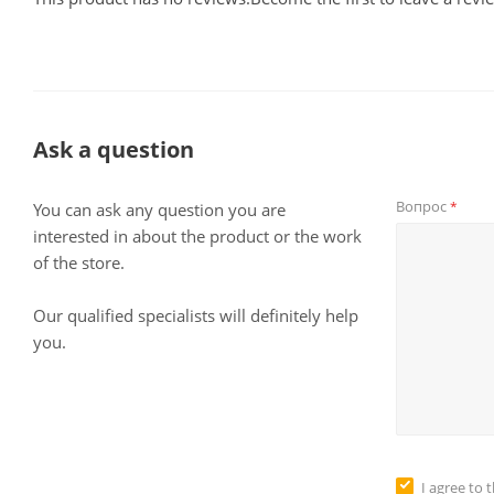
Ask a question
Вопрос
*
You can ask any question you are
interested in about the product or the work
of the store.
Our qualified specialists will definitely help
you.
I agree to 