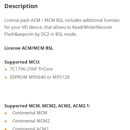
Description
License pack ACM / MCM BSL includes additional licenses
for your VEI device, that allows to Read/Write/Recover
Flash&eeprom by DC2 in BSL mode.
License ACM/MCM BSL
Supported MCU:
TC1796-256F TriCore
EEPROM M95640 or M95128
Supported MCM, MCM2, ACM2, ACM2.1:
Continental MCM
Continental MCM2
Continental ACM2