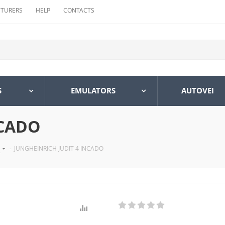
TURERS
HELP
CONTACTS
S
EMULATORS
AUTOVEI
NCADO
S
-
JUNGHEINRICH JUDIT 4 INCADO