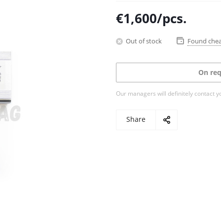
€
1,600
/pcs.
Out of stock
Found che
On req
Our managers will definitely contact y
Share