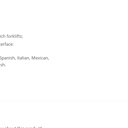
ch forklifts;
terface:
panish, Italian, Mexican,
sh.