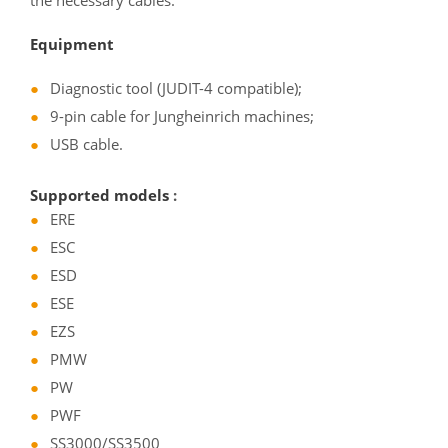
the necessary cables.
Equipment
Diagnostic tool (JUDIT-4 compatible);
9-pin cable for Jungheinrich machines;
USB cable.
Supported models
:
ERE
ESC
ESD
ESE
EZS
PMW
PW
PWF
SS3000/SS3500