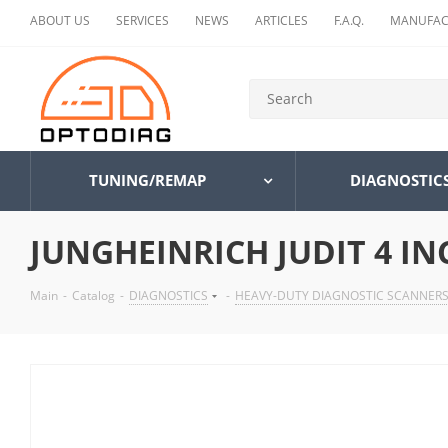
ABOUT US
SERVICES
NEWS
ARTICLES
F.A.Q.
MANUFAC
TUNING/REMAP
DIAGNOSTIC
JUNGHEINRICH JUDIT 4 I
Main
-
Catalog
-
DIAGNOSTICS
-
HEAVY-DUTY DIAGNOSTIC SCANNER