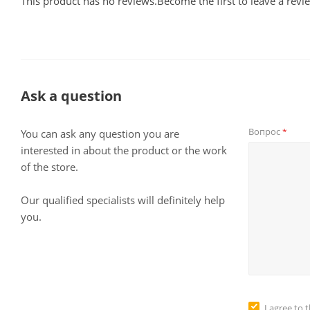
This product has no reviews.Become the first to leave a revi
Ask a question
Вопрос
*
You can ask any question you are
interested in about the product or the work
of the store.
Our qualified specialists will definitely help
you.
I agree to 