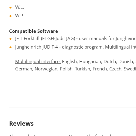
W.L.
W.P.
Compatible Software
JETI ForkLift (ET-SH-Judit JAG) - user manuals for Jungheinri
Jungheinrich JUDIT-4 - diagnostic program. Multilingual in
Multilingual interface:
English, Hungarian, Dutch, Danish, S
German, Norwegian, Polish, Turkish, French, Czech, Swedi
Reviews