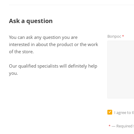
Ask a question
Вопрос
*
You can ask any question you are
interested in about the product or the work
of the store.
Our qualified specialists will definitely help
you.
I agree to 
—
Required f
*