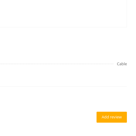
Cable
Add review