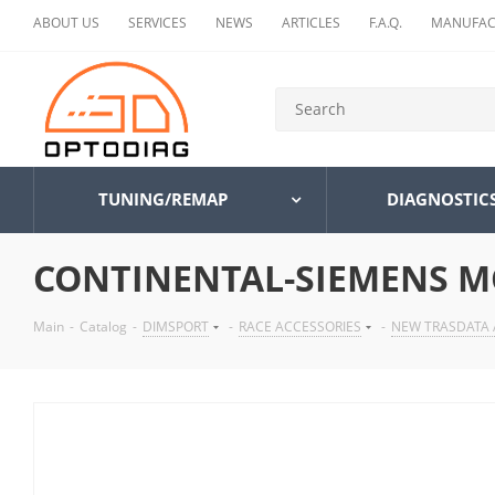
ABOUT US
SERVICES
NEWS
ARTICLES
F.A.Q.
MANUFAC
TUNING/REMAP
DIAGNOSTIC
CONTINENTAL-SIEMENS MC
Main
-
Catalog
-
DIMSPORT
-
RACE ACCESSORIES
-
NEW TRASDATA 