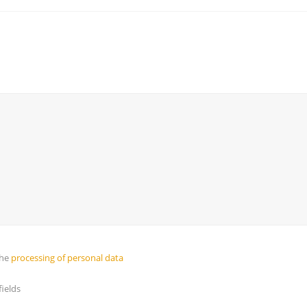
the
processing of personal data
ields