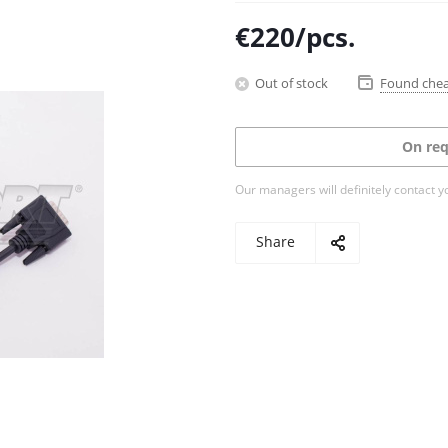
€
220
/pcs.
Out of stock
Found che
On req
Our managers will definitely contact y
Share