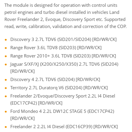
The module is designed for operation with control units
petrol engines and turbo diesel installed in vehicles Land
Rover Freelander 2, Evoque, Discovery Sport etc. Supported
read, write, calibration, validation and correction of the COP.
Discovery 3 2.7L TDV6 (SID201/SID204) [RD/WR/CK]
Range Rover 3.6L TDV8 (SID203) [RD/WR/CK]
Range Rover 2010+ 3.6L TDV8 (SID203) [RD/WR/CK]
Jaguar S/XF/XJ (X200/X250/X350) 2.7L TDV6 (SID204)
[RD/WR/CK]
Discovery 4 2.7L TDV6 (SID204) [RD/WR/CK]
Territory 2.7L Duratorq V6 (SID204) [RD/WR/CK]
Freelander 2/Evoque/Discovery Sport 2.2L I4 Diesel
(EDC17CP42) [RD/WR/CK]
Ford Mondeo 4 2.2L DW12C STAGE 5 (EDC17CP42)
[RD/WR/CK]
Freelander 2 2.2L I4 Diesel (EDC16CP39) [RD/WR/CK]