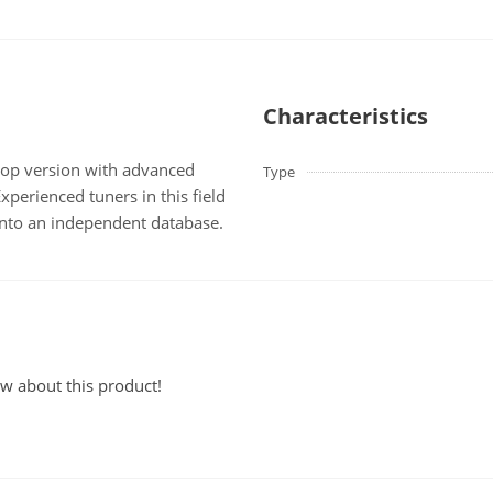
Characteristics
top version with advanced
Type
Experienced tuners in this field
into an independent database.
ew about this product!