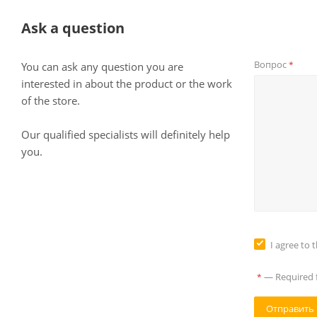
Ask a question
Вопрос
*
You can ask any question you are
interested in about the product or the work
of the store.
Our qualified specialists will definitely help
you.
I agree to 
—
Required f
*