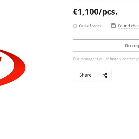
€
1,100
/pcs.
Out of stock
Found che
On req
Our managers will definitely contact y
Share