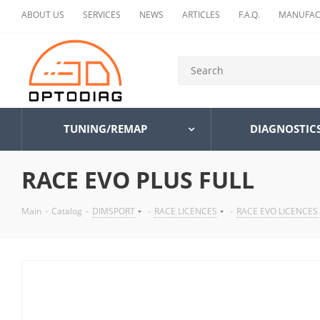
ABOUT US
SERVICES
NEWS
ARTICLES
F.A.Q.
MANUFAC
TUNING/REMAP
DIAGNOSTIC
RACE EVO PLUS FULL
Main
-
Catalog
-
DIMSPORT
-
RACE LICENCES
-
RACE EVO LICENCES