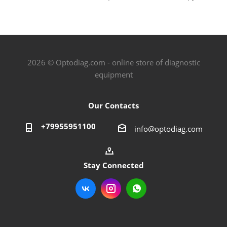
2026 © Optodiag.com - online store of diagnostic
equipment
Our Contacts
+79955951100
info@optodiag.com
Stay Connected