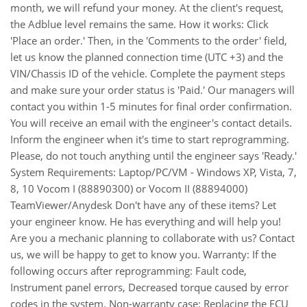
month, we will refund your money. At the client's request,
the Adblue level remains the same. How it works: Click
'Place an order.' Then, in the 'Comments to the order' field,
let us know the planned connection time (UTC +3) and the
VIN/Chassis ID of the vehicle. Complete the payment steps
and make sure your order status is 'Paid.' Our managers will
contact you within 1-5 minutes for final order confirmation.
You will receive an email with the engineer's contact details.
Inform the engineer when it's time to start reprogramming.
Please, do not touch anything until the engineer says 'Ready.'
System Requirements: Laptop/PC/VM - Windows XP, Vista, 7,
8, 10 Vocom I (88890300) or Vocom II (88894000)
TeamViewer/Anydesk Don't have any of these items? Let
your engineer know. He has everything and will help you!
Are you a mechanic planning to collaborate with us? Contact
us, we will be happy to get to know you. Warranty: If the
following occurs after reprogramming: Fault code,
Instrument panel errors, Decreased torque caused by error
codes in the system. Non-warranty case: Replacing the ECU