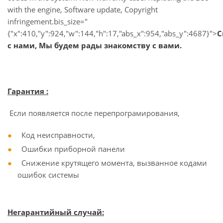
with the engine, Software update, Copyright
infringement.bis_size="
{"x":410,"y":924,"w":144,"h":17,"abs_x":954,"abs_y":4687}">
С
с нами
, Мы будем рады знакомству с вами.
Гарантия :
Если появляется после перепрограмирования,
Код неисправности,
Ошибки приборной панели
Снижение крутящего момента, вызванное кодами
ошибок системы
Негарантийный случай: