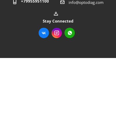
+79955951100
info@optodiag.com
Stay Connected